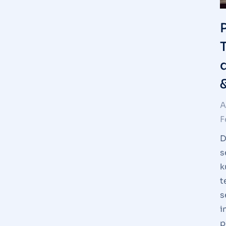
A
F
D
s
k
t
s
i
p