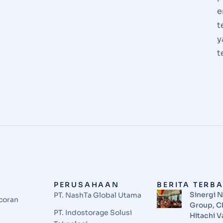
e
t
y
t
PERUSAHAAN
BERITA TERB
Sinergi 
PT. NashTa Global Utama
coran
Group, C
PT. Indostorage Solusi
Hitachi V