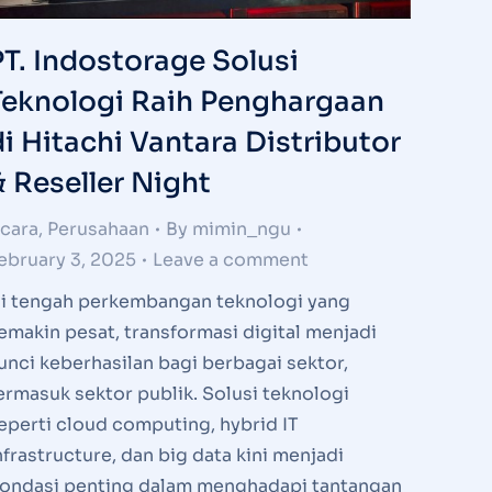
PT. Indostorage Solusi
Teknologi Raih Penghargaan
di Hitachi Vantara Distributor
& Reseller Night
cara
,
Perusahaan
By
mimin_ngu
ebruary 3, 2025
Leave a comment
i tengah perkembangan teknologi yang
emakin pesat, transformasi digital menjadi
unci keberhasilan bagi berbagai sektor,
ermasuk sektor publik. Solusi teknologi
eperti cloud computing, hybrid IT
nfrastructure, dan big data kini menjadi
ondasi penting dalam menghadapi tantangan