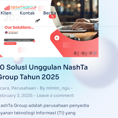
 Klien
Kontak
Berita & Acara
Karier
10 Solusi Unggulan NashTa
Group Tahun 2025
cara
,
Perusahaan
By
mimin_ngu
ebruary 3, 2025
Leave a comment
ashTa Group adalah perusahaan penyedia
ayanan teknologi informasi (TI) yang