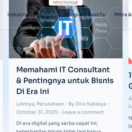
Industry
Layanan
Program NashTa
Mitra &
Memahami IT Consultant
& Pentingnya untuk Bisnis
Di Era Ini
A
Lainnya
,
Perusahaan
By
Dira Natasya
F
October 31, 2025
Leave a comment
N
Di era digital yang serba cepat ini,
l
keberhasilan bisnis tidak lagi hanya