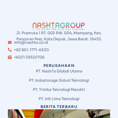
Jl. Pramuka 1 RT. 002 RW. 004, Mampang, Kec.
Pancoran Mas, Kota Depok, Jawa Barat. 16433.
info@nashta.co.id
+62 851-1771-6330
+6221 29322706
PERUSAHAAN
PT. NashTa Global Utama
PT. Indostorage Solusi Teknologi
PT. Trinika Teknologi Mandiri
PT. Init Lima Teknologi
BERITA TERBARU
S
N