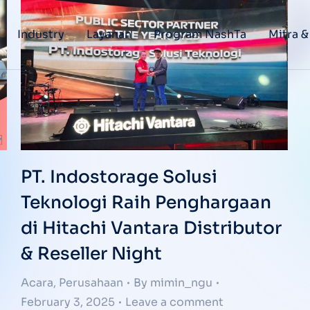
Industry
Layanan
Program NashTa
Mitra &
PT. Indostorage Solusi
Teknologi Raih Penghargaan
di Hitachi Vantara Distributor
& Reseller Night
Acara
,
Perusahaan
By
mimin_ngu
February 3, 2025
Leave a comment