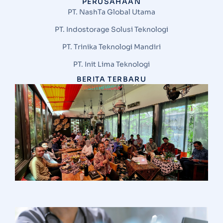
PERUSAHAAN
PT. NashTa Global Utama
PT. Indostorage Solusi Teknologi
PT. Trinika Teknologi Mandiri
PT. Init Lima Teknologi
BERITA TERBARU
S
N
G
d
V
M
I
T
d
H
Ha
I
S