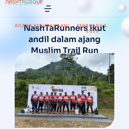
ACARA
NashTaRunners ikut
,
PERUSAHAAN
/
FEBRUARY 3,
2025
andil dalam ajang
Muslim Trail Run
(MustRun) 2025.