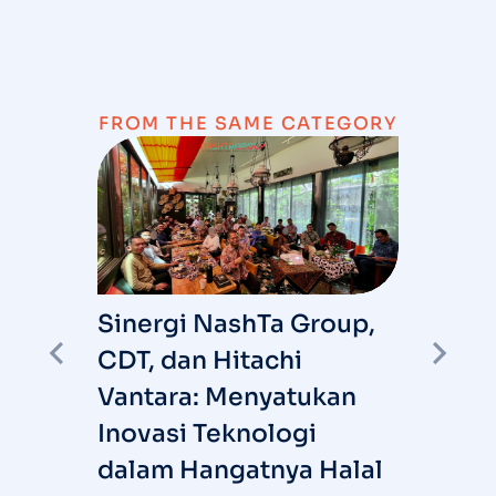
FROM THE SAME CATEGORY
Sinergi NashTa Group,
I
CDT, dan Hitachi
S
Vantara: Menyatukan
R
I
Inovasi Teknologi
ARY
T
6
dalam Hangatnya Halal