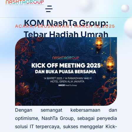
KOM NashTa Group:
ACARA
,
PERUSAHAAN
/
MARCH 18, 2025
Tebar Hadiah Umrah
Bagi Karyawan
Dengan semangat kebersamaan dan
optimisme, NashTa Group, sebagai penyedia
solusi IT terpercaya, sukses menggelar Kick-