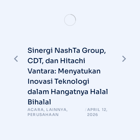
Sinergi NashTa Group,
I
CDT, dan Hitachi
S
Vantara: Menyatukan
R
I
Inovasi Teknologi
ARY
T
6
dalam Hangatnya Halal
Bihalal
ACARA
,
LAINNYA
,
/
APRIL 12,
PERUSAHAAN
2026