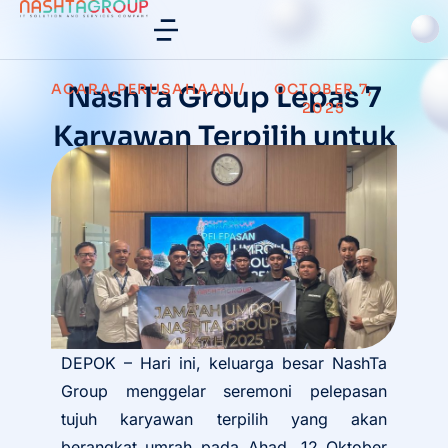
ACARA
NashTa Group Lepas 7
,
PERUSAHAAN
/
OCTOBER 7,
2025
Karyawan Terpilih untuk
Umrah
DEPOK – Hari ini, keluarga besar NashTa
Group menggelar seremoni pelepasan
tujuh karyawan terpilih yang akan
berangkat umrah pada Ahad, 12 Oktober