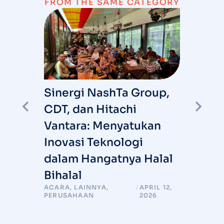
FROM THE SAME CATEGORY
Sinergi NashTa Group,
I
CDT, dan Hitachi
S
Vantara: Menyatukan
R
I
Inovasi Teknologi
ARY
T
6
dalam Hangatnya Halal
Bihalal
ACARA
,
LAINNYA
,
/
APRIL 12,
PERUSAHAAN
2026