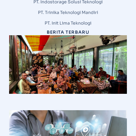
PT. Indostorage Solusi Teknologi
PT. Trinika Teknologi Mandiri
PT. Init Lima Teknologi
BERITA TERBARU
S
N
G
d
V
M
I
T
d
H
Ha
I
S
S
A