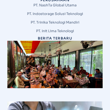
PT. NashTa Global Utama
PT. Indostorage Solusi Teknologi
PT. Trinika Teknologi Mandiri
PT. Init Lima Teknologi
BERITA TERBARU
S
N
G
d
V
M
I
T
d
H
Ha
I
S