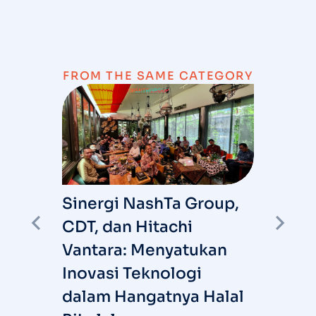
FROM THE SAME CATEGORY
Sinergi NashTa Group,
I
CDT, dan Hitachi
S
Vantara: Menyatukan
R
I
Inovasi Teknologi
ARY
T
6
dalam Hangatnya Halal